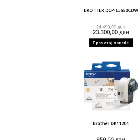
BROTHER DCP-L3550CDW
24.490,00
ден
23.300,00
ден
Прочитај повеќе
Brother DK11201
959,00
ден