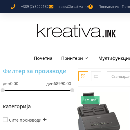
+389 (2) 3222132
sales@kreativa.ink
Понеделник - Петок
Почетна
Принтери
Мултифункци
Филтер за производи
Стандард
ден
0.00
ден
68990.00
КУПИ!
категорија
Сите производи