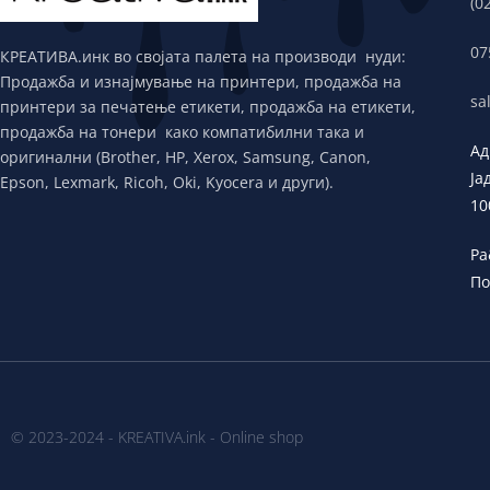
(0
07
КРЕАТИВА.инк во својата палета на производи нуди:
Продажба и изнајмување на принтери, продажба на
sa
принтери за печатење етикети, продажба на етикети,
продажба на тонери како компатибилни така и
Ад
оригинални (Brother, HP, Xerox, Samsung, Canon,
Ја
Epson, Lexmark, Ricoh, Oki, Kyocera и други).
10
Ра
По
© 2023-2024 - KREATIVA.ink - Online shop