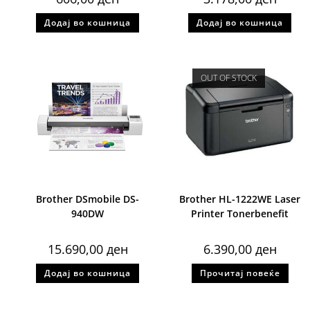
Додај во кошница
Додај во кошница
OUT OF STOCK
Brother DSmobile DS-
Brother HL-1222WE Laser
940DW
Printer Tonerbenefit
15.690,00
ден
6.390,00
ден
Додај во кошница
Прочитај повеќе