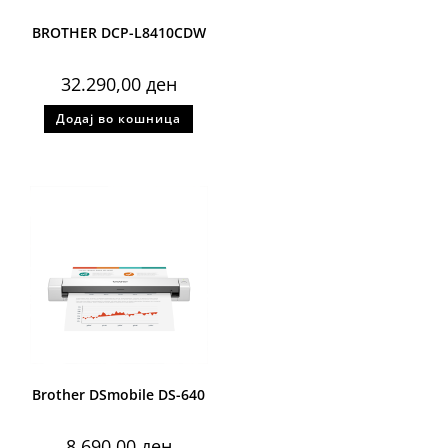
BROTHER DCP-L8410CDW
32.290,00
ден
Додај во кошница
Brother DSmobile DS-640
8.690,00
ден