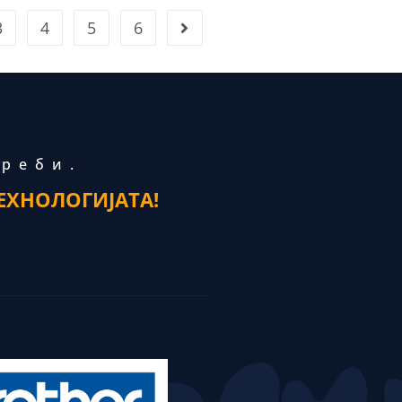
3
4
5
6
треби.
ЕХНОЛОГИЈАТА!