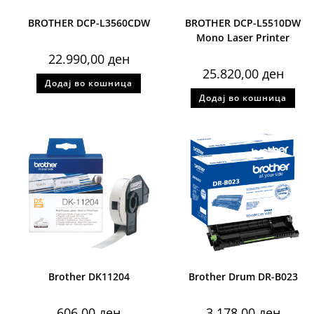
BROTHER DCP-L3560CDW
BROTHER DCP-L5510DW
Mono Laser Printer
22.990,00
ден
25.820,00
ден
Додај во кошница
Додај во кошница
Brother DK11204
Brother Drum DR-B023
606,00
ден
3.178,00
ден