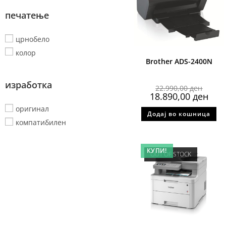
печатење
црнобело
колор
Brother ADS-2400N
изработка
22.990,00
ден
18.890,00
ден
оригинал
Додај во кошница
компатибилен
КУПИ!
OUT OF STOCK