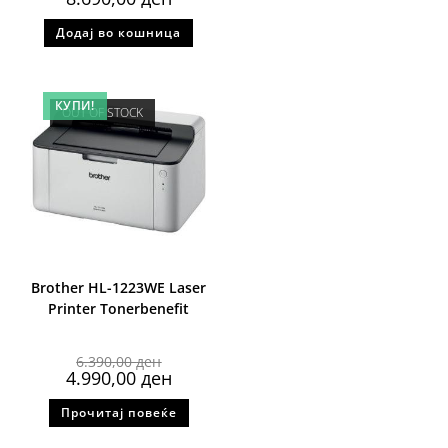
Додај во кошница
КУПИ!
OUT OF STOCK
Brother HL-1223WE Laser
Printer Tonerbenefit
6.390,00
ден
4.990,00
ден
Прочитај повеќе