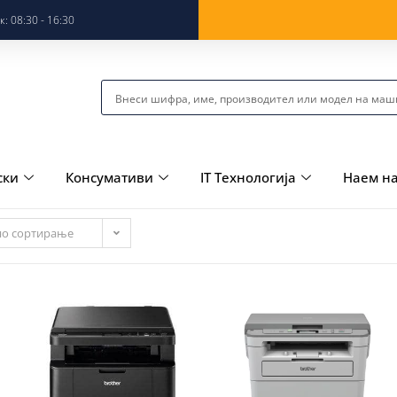
: 08:30 - 16:30
ски
Консумативи
IT Технологија
Наем н
но сортирање