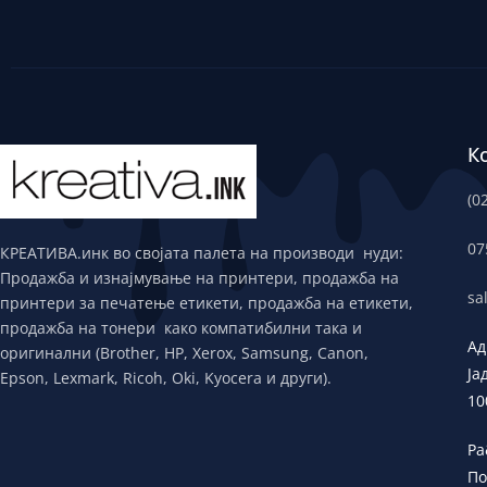
К
(0
07
КРЕАТИВА.инк во својата палета на производи нуди:
Продажба и изнајмување на принтери, продажба на
sa
принтери за печатење етикети, продажба на етикети,
продажба на тонери како компатибилни така и
Ад
оригинални (Brother, HP, Xerox, Samsung, Canon,
Ја
Epson, Lexmark, Ricoh, Oki, Kyocera и други).
10
Ра
По