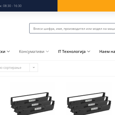
: 08:30 - 16:30
ски
Консумативи
IT Технологија
Наем н
но сортирање