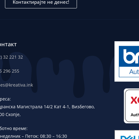
Контактирајте не денес!
онтакт
2) 32 221 32
5 296 255
les@kreativa.ink
реса:
дранска
Магистрала 14/2 Кат 4-1, Визбегово,
00 Скопје,
ботно време:
неделник – Петок: 08:30 – 16:30