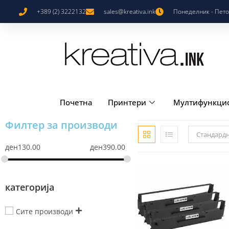
+389 (2) 3222132
sales@kreativa.ink
Понеделник - Петок
Почетна
Принтери
Мултифункци
Филтер за производи
Стандард
ден
130.00
ден
390.00
категорија
Сите производи