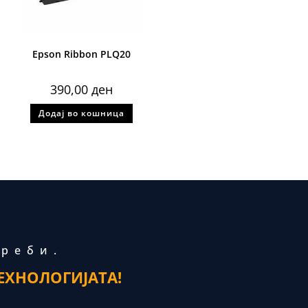
Epson Ribbon PLQ20
390,00
ден
Додај во кошница
треби.
ЕХНОЛОГИЈАТА!