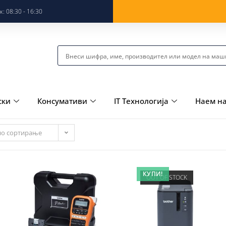
: 08:30 - 16:30
ски
Консумативи
IT Технологија
Наем н
но сортирање
КУПИ!
OUT OF STOCK