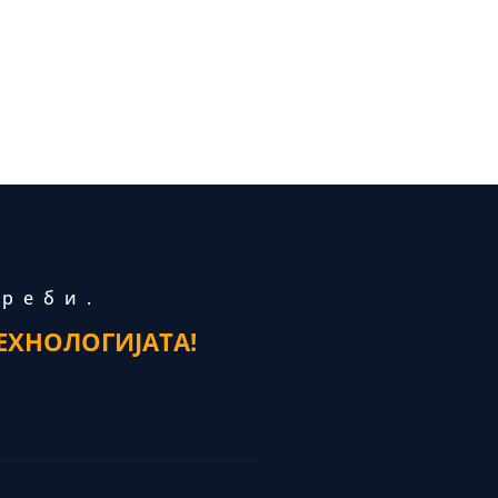
треби.
ЕХНОЛОГИЈАТА!