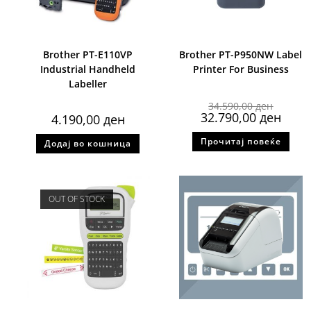
Brother PT-E110VP
Brother PT-P950NW Label
Industrial Handheld
Printer For Business
Labeller
34.590,00
ден
32.790,00
ден
4.190,00
ден
Прочитај повеќе
Додај во кошница
OUT OF STOCK