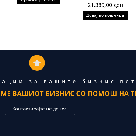
21.389,00
ден
Додај во кошница
тации за вашите бизнис по
ИМЕ ВАШИОТ БИЗНИС СО ПОМОШ НА Т
Контактирајте не денес!