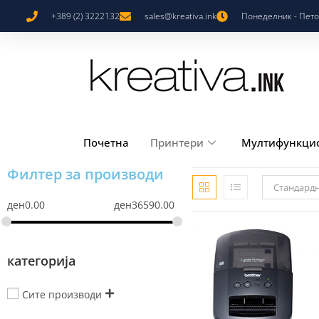
+389 (2) 3222132
sales@kreativa.ink
Понеделник - Петок
Почетна
Принтери
Мултифункци
Филтер за производи
Стандард
ден
0.00
ден
36590.00
категорија
Сите производи