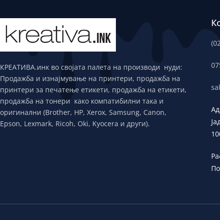
К
(0
07
КРЕАТИВА.инк во својата палета на производи нуди:
Продажба и изнајмување на принтери, продажба на
sa
принтери за печатење етикети, продажба на етикети,
продажба на тонери како компатибилни така и
Ад
оригинални (Brother, HP, Xerox, Samsung, Canon,
Ја
Epson, Lexmark, Ricoh, Oki, Kyocera и други).
10
Ра
По