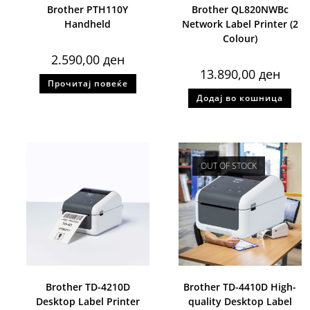
Brother PTH110Y
Brother QL820NWBc
Handheld
Network Label Printer (2
Colour)
2.590,00
ден
13.890,00
ден
Прочитај повеќе
Додај во кошница
OUT OF STOCK
Brother TD-4210D
Brother TD-4410D High-
Desktop Label Printer
quality Desktop Label