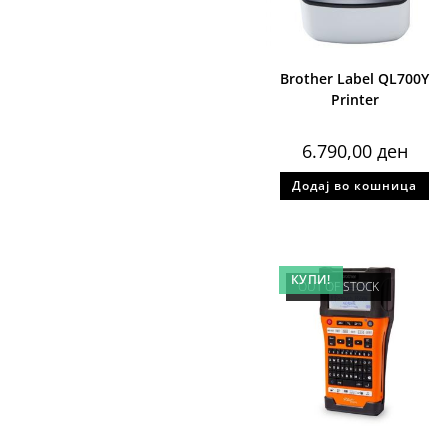
Brother Label QL700Y
Printer
6.790,00
ден
Додај во кошница
КУПИ!
OUT OF STOCK