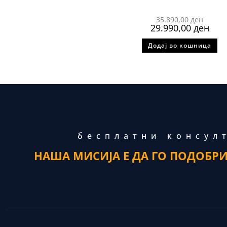
35.890,00
ден
29.990,00
ден
Додај во кошница
бесплатни консул
НАША МИСИЈА Е ДА ГО ПОДОБР