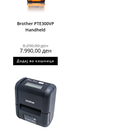
Brother PTE300VP
Handheld
8.290,00
ден
7.990,00
ден
Додај во кошница