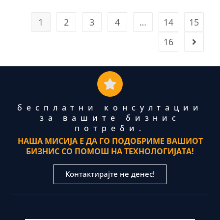
1
2
3
4
…
14
15
16
бесплатни консултации
за вашите бизнис
потреби.
НАША МИСИЈА Е ДА ГО ПОДОБРИМЕ ВАШИОТ
БИЗНИС СО ПОМОШ НА ТЕХНОЛОГИЈАТА!
Контактирајте не денес!