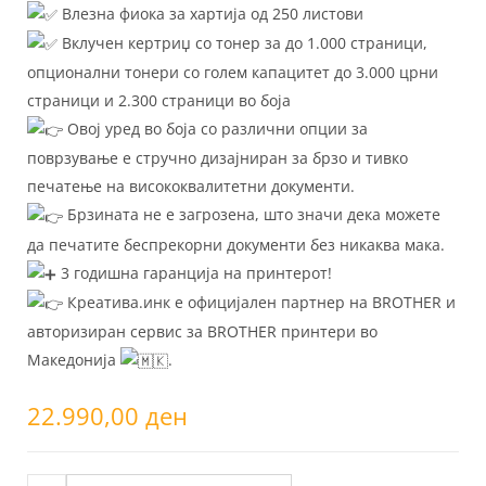
Влезна фиока за хартија од 250 листови
Вклучен кертриџ со тонер за до 1.000 страници,
опционални тонери со голем капацитет до 3.000 црни
страници и 2.300 страници во боја
Овој уред во боја со различни опции за
поврзување е стручно дизајниран за брзо и тивко
печатење на висококвалитетни документи.
Брзината не е загрозена, што значи дека можете
да печатите беспрекорни документи без никаква мака.
3 годишна гаранција на принтерот!
Креатива.инк е официјален партнер на BROTHER и
авторизиран сервис за BROTHER принтери во
Македонија
.
22.990,00
ден