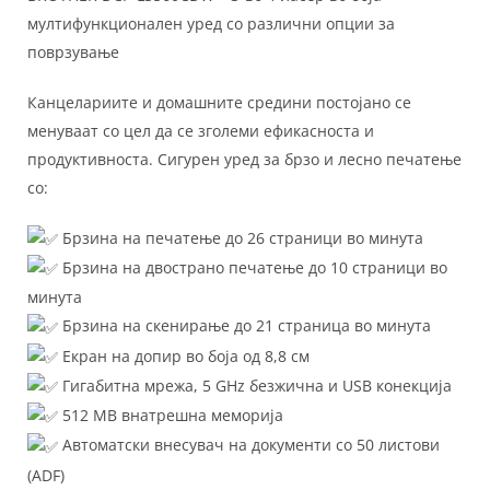
мултифункционален уред со различни опции за
поврзување
Канцелариите и домашните средини постојано се
менуваат со цел да се зголеми ефикасноста и
продуктивноста. Сигурен уред за брзо и лесно печатење
со:
Брзина на печатење до 26 страници во минута
Брзина на двострано печатење до 10 страници во
минута
Брзина на скенирање до 21 страница во минута
Екран на допир во боја од 8,8 см
Гигабитна мрежа, 5 GHz безжична и USB конекција
512 MB внатрешна меморија
Автоматски внесувач на документи со 50 листови
(ADF)