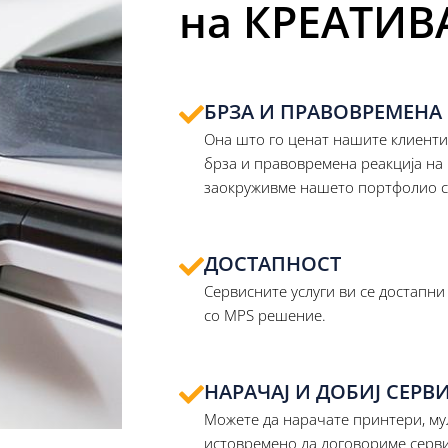
на КРЕАТИВА
БРЗА И ПРАВОВРЕМЕНА
Она што го ценат нашите клиенти
брза и правовремена реакција на 
заокруживме нашето портфолио со
ДОСТАПНОСТ
Сервисните услуги ви се достапни 
со MPS решение.
НАРАЧАЈ И ДОБИЈ СЕР
Можете да нарачате принтери, му
истовремено да договориме серв