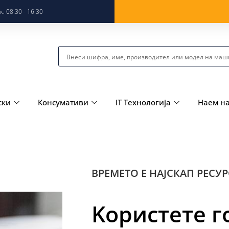
: 08:30 - 16:30
ски
Консумативи
IT Технологија
Наем н
ВРЕМЕТО Е НАЈСКАП РЕСУР
Kористете г