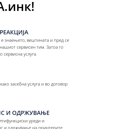
.инк!
 РЕАКЦИЈА
 е знаењето, вештината и пред се
нашиот сервисен тим. Затоа го
 сервисна услуга.
како засебна услуга и во договор
ВИС И ОДРЖУВАЊЕ
лтифункциски уреди и
ис и одржување на принтерите.