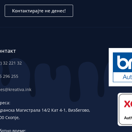
Контактирајте не денес!
онтакт
2) 32 221 32
5 296 255
les@kreativa.ink
реса:
дранска
Магистрала 14/2 Кат 4-1, Визбегово,
00 Скопје,
ботно време: