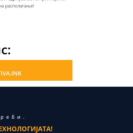
на располагање!
с:
IVA.INK
треби.
ЕХНОЛОГИЈАТА!