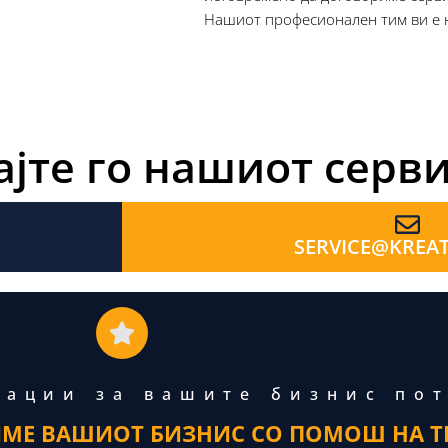
Нашиот професионален тим ви е 
јте го нашиот серви
SERVICE@KREAT
тации за вашите бизнис по
ИМЕ ВАШИОТ БИЗНИС СО ПОМОШ НА Т