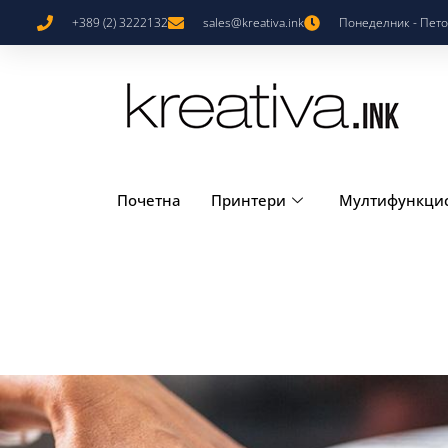
+389 (2) 3222132
sales@kreativa.ink
Понеделник - Петок
Почетна
Принтери
Мултифункци