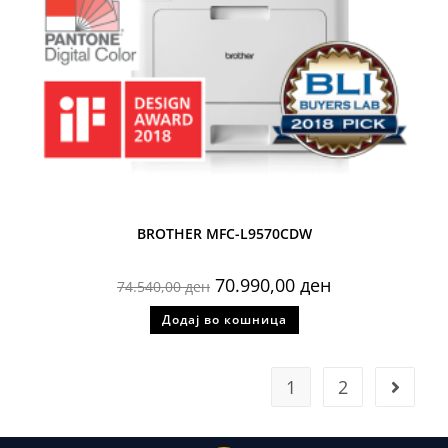
BROTHER MFC-L9570CDW
70.990,00
ден
74.540,00
ден
Додај во кошница
1
2