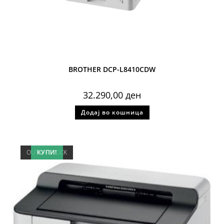
BROTHER DCP-L8410CDW
32.290,00
ден
Додај во кошница
OUT OF STOCK
КУПИ!