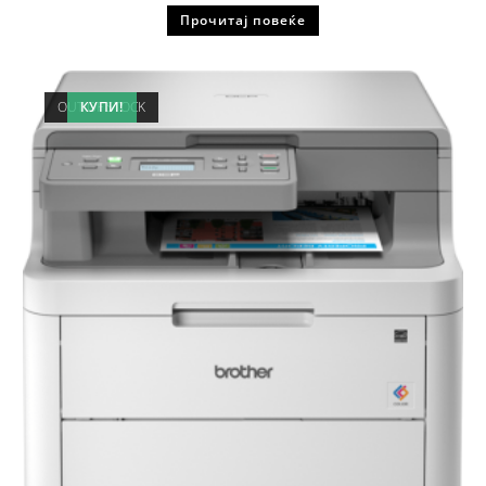
Прочитај повеќе
OUT OF STOCK
КУПИ!