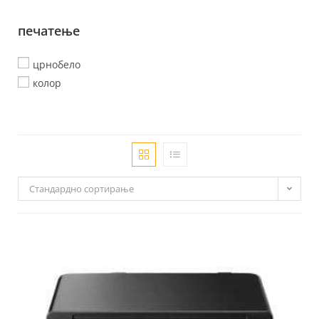
печатење
црнобело
колор
Стандардно сортирање