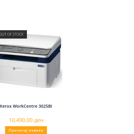
OUT OF STOCK
Xerox WorkCentre 3025BI
10.490,00
ден
Прочитај повеќе