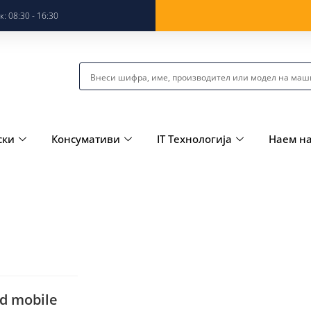
: 08:30 - 16:30
ски
Консумативи
IT Технологија
Наем н
nd mobile