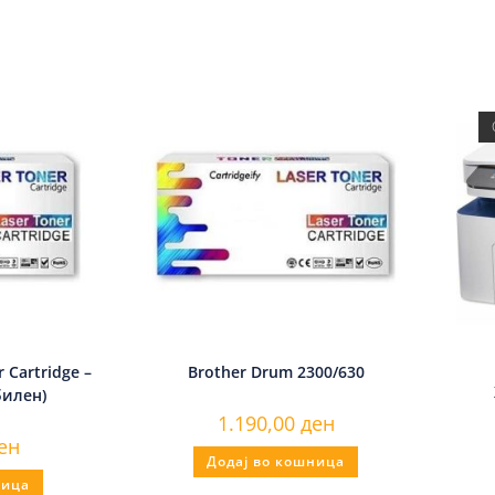
 Cartridge –
Brother Drum 2300/630
билен)
1.190,00
ден
ен
Додај во кошница
ница