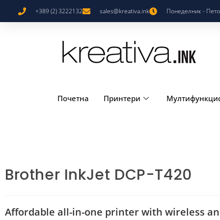
+389 (2) 3222132
sales@kreativa.ink
Понеделник - Петок
Почетна
Принтери
Мултифункци
Brother InkJet DCP-T420
Affordable all-in-one printer with wireless a