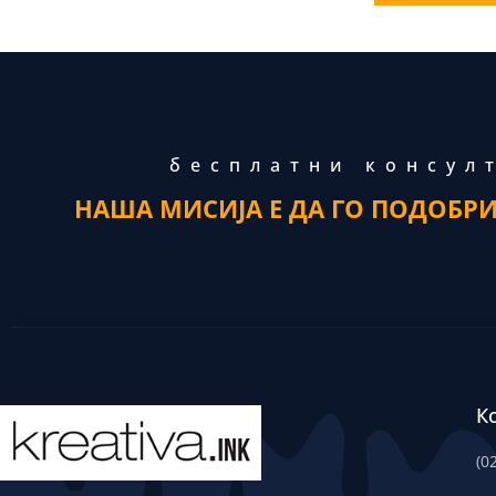
бесплатни консул
НАША МИСИЈА Е ДА ГО ПОДОБР
К
(0