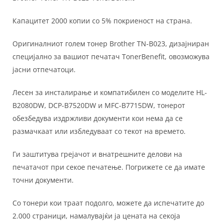
Капацитет 2000 копии со 5% покриеност на страна.
Оригиналниот голем тонер Brother TN-B023, дизајниран
специјално за вашиот печатач TonerBenefit, овозможува
јасни отпечатоци.
Лесен за инсталирање и компатибилен со моделите HL-
B2080DW, DCP-B7520DW и MFC-B7715DW, тонерот
обезбедува издржливи документи кои нема да се
размачкаат или избледуваат со текот на времето.
Ги заштитува грејачот и внатрешните делови на
печатачот при секое печатење. Погрижете се да имате
точни документи.
Со тонери кои траат подолго, можете да испечатите до
2.000 страници, намалувајќи ја цената на секоја