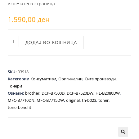
испечатена страница.
1.590,00
ден
ДОДАЈ ВО КОШНИЦА
SKU:
93918
Категории
Консумативи
,
Оригинални
,
Сите производи
,
Тонери
Ознаки:
brother
,
DCP-B7500D
,
DCP-B7520DW
,
HL-B2080DW
,
MFC-B7710DN
,
MFC-B7715DW
,
original
,
tn-b023
,
toner
,
tonerbenefit