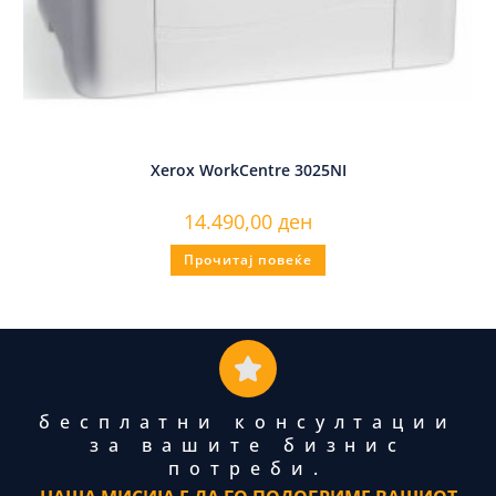
Xerox WorkCentre 3025NI
14.490,00
ден
Прочитај повеќе
бесплатни консултации
за вашите бизнис
потреби.