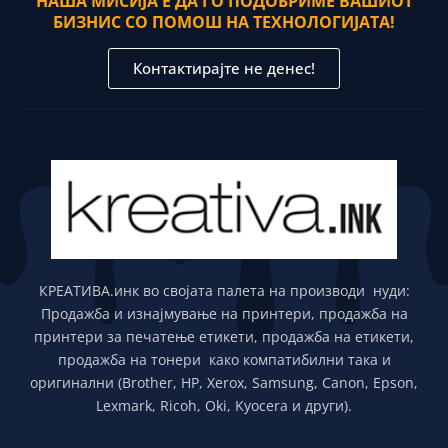
НАША МИСИЈА Е ДА ГО ПОДОБРИМЕ ВАШИОТ
БИЗНИС СО ПОМОШ НА ТЕХНОЛОГИЈАТА!
Контактирајте не денес!
КРЕАТИВА.инк во својата палета на производи нуди:
Продажба и изнајмување на принтери, продажба на
принтери за печатење етикети, продажба на етикети,
продажба на тонери како компатибилни така и
оригинални (Brother, HP, Xerox, Samsung, Canon, Epson,
Lexmark, Ricoh, Oki, Kyocera и други).