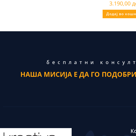
3.190,00
д
Додај во кош
бесплатни консул
НАША МИСИЈА Е ДА ГО ПОДОБР
К