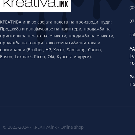
(0
07
КРЕАТИВА.инк во својата палета на производи нуди:
Продажба и изнајмување на принтери, продажба на
sa
принтери за печатење етикети, продажба на етикети,
продажба на тонери како компатибилни така и
Ад
оригинални (Brother, HP, Xerox, Samsung, Canon,
Ја
Epson, Lexmark, Ricoh, Oki, Kyocera и други).
10
Ра
По
© 2023-2024 - KREATIVA.ink - Online shop