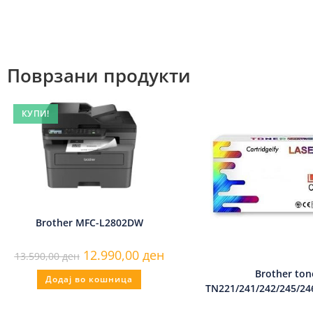
Поврзани продукти
КУПИ!
Brother MFC-L2802DW
12.990,00
ден
13.590,00
ден
Brother ton
Додај во кошница
TN221/241/242/245/246