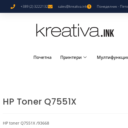
+389 (2) 3222132
sales@kreativa.ink
Понеделник - Петок
Почетна
Принтери
Мултифункци
HP Toner Q7551X
HP toner Q7551X /93668