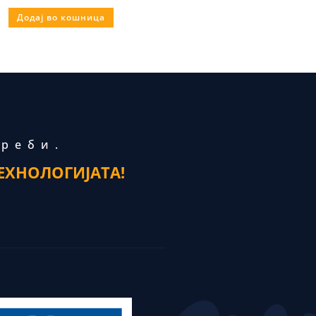
Додај во кошница
треби.
ЕХНОЛОГИЈАТА!