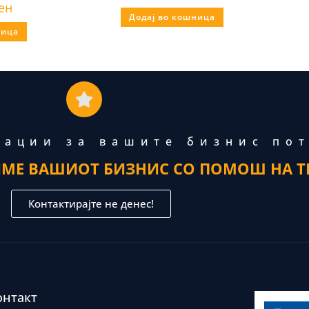
ен
Додај во кошница
ница
тации за вашите бизнис по
ИМЕ ВАШИОТ БИЗНИС СО ПОМОШ НА Т
Контактирајте не денес!
онтакт