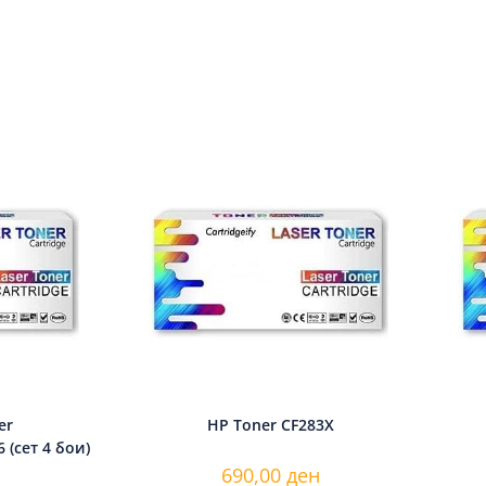
er
HP Toner CF283X
 (сет 4 бои)
690,00
ден