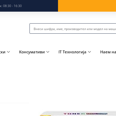
: 08:30 - 16:30
ски
Консумативи
IT Технологија
Наем н