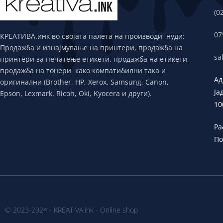
(0
07
КРЕАТИВА.инк во својата палета на производи нуди:
Продажба и изнајмување на принтери, продажба на
sa
принтери за печатење етикети, продажба на етикети,
продажба на тонери како компатибилни така и
Ад
оригинални (Brother, HP, Xerox, Samsung, Canon,
Ја
Epson, Lexmark, Ricoh, Oki, Kyocera и други).
10
Ра
По
© 2023-2024 - KREATIVA.ink - Online shop