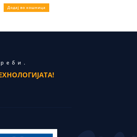
Додај во кошница
треби.
ЕХНОЛОГИЈАТА!