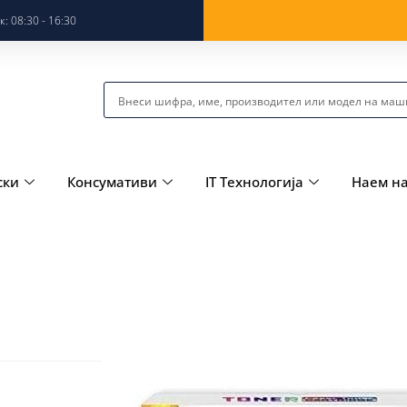
: 08:30 - 16:30
ски
Консумативи
IT Технологија
Наем н