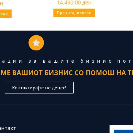
14.490,00
ден
н
Прочитај повеќе
ница
тации за вашите бизнис по
ИМЕ ВАШИОТ БИЗНИС СО ПОМОШ НА Т
Контактирајте не денес!
онтакт