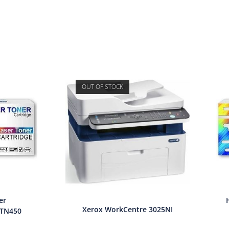
OUT OF STOCK
er
Xerox WorkCentre 3025NI
/TN450