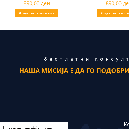
890,00
ден
890,00
де
Додај во кошница
Додај во кош
бесплатни консул
НАША МИСИЈА Е ДА ГО ПОДОБР
К