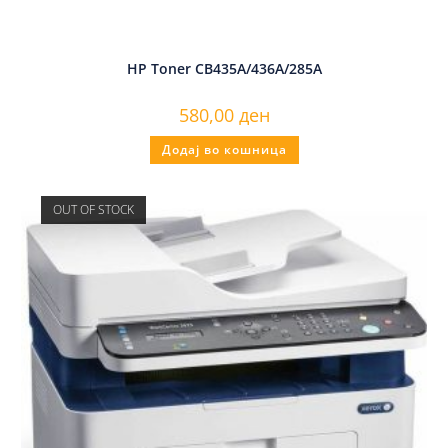
HP Toner CB435A/436A/285A
580,00
ден
Додај во кошница
OUT OF STOCK