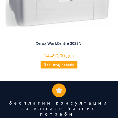
Xerox WorkCentre 3025NI
14.490,00
ден
Прочитај повеќе
бесплатни консултации
за вашите бизнис
потреби.