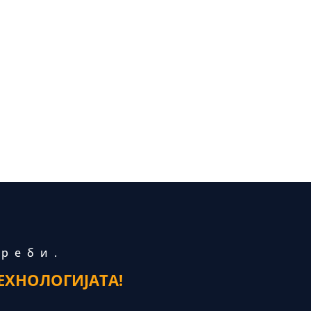
треби.
ЕХНОЛОГИЈАТА!