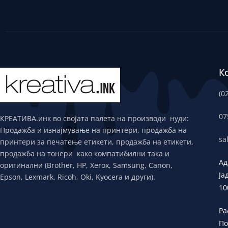
К
(0
07
КРЕАТИВА.инк во својата палета на производи нуди:
Продажба и изнајмување на принтери, продажба на
sa
принтери за печатење етикети, продажба на етикети,
продажба на тонери како компатибилни така и
Ад
оригинални (Brother, HP, Xerox, Samsung, Canon,
Ја
Epson, Lexmark, Ricoh, Oki, Kyocera и други).
10
Ра
По