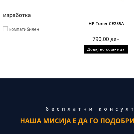
изработка
HP Toner CE255A
компатибилен
790,00
ден
Додај во кошница
бесплатни консул
НАША МИСИЈА Е ДА ГО ПОДОБР