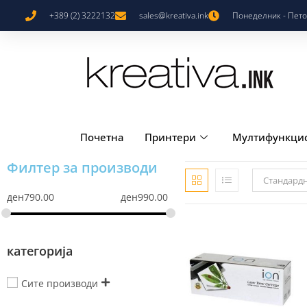
+389 (2) 3222132
sales@kreativa.ink
Понеделник - Петок
Почетна
Принтери
Мултифункци
Филтер за производи
Стандард
ден
790.00
ден
990.00
категорија
Сите производи