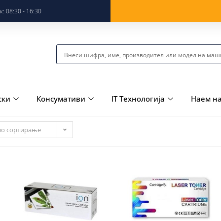
: 08:30 - 16:30
ски
Консумативи
IT Технологија
Наем н
но сортирање