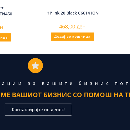
er
HP Ink 20 Black C6614 ION
/TN450
468,00
ден
н
Додај во кошница
ница
тации за вашите бизнис по
ИМЕ ВАШИОТ БИЗНИС СО ПОМОШ НА Т
Контактирајте не денес!