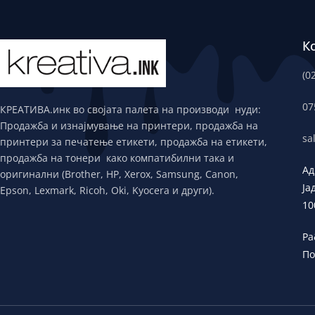
К
(0
07
КРЕАТИВА.инк во својата палета на производи нуди:
Продажба и изнајмување на принтери, продажба на
sa
принтери за печатење етикети, продажба на етикети,
продажба на тонери како компатибилни така и
Ад
оригинални (Brother, HP, Xerox, Samsung, Canon,
Ја
Epson, Lexmark, Ricoh, Oki, Kyocera и други).
10
Ра
По