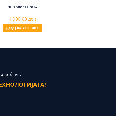
HP Toner CF281A
1.990,00
ден
Додај во кошница
треби.
ЕХНОЛОГИЈАТА!