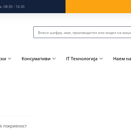
: 08:30 - 16:30
ски
Консумативи
IT Технологија
Наем н
5% покриеност