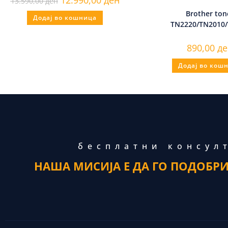
13.590,00
ден
Brother ton
Додај во кошница
TN2220/TN2010
890,00
де
Додај во кош
бесплатни консул
НАША МИСИЈА Е ДА ГО ПОДОБР