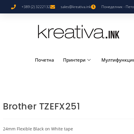
+389 (2) 3222132
sales@kreativa.ink
Понеделник - Петок
Почетна
Принтери
Мултифункци
Brother TZEFX251
24mm Flexible Black on White tape