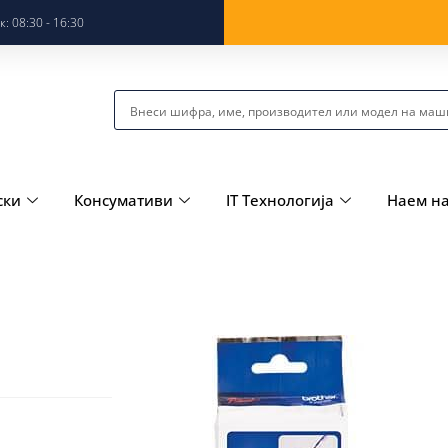
: 08:30 - 16:30
ски
Консумативи
IT Технологија
Наем н