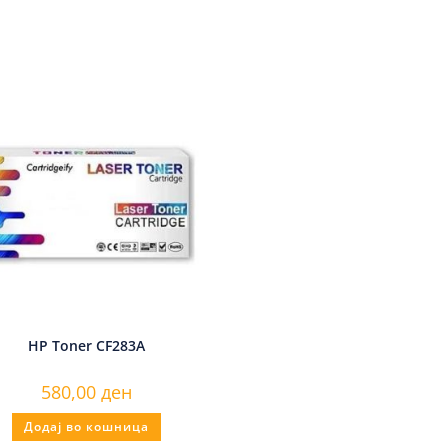
HP Toner CF283A
580,00
ден
Додај во кошница