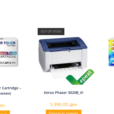
OUT OF STOCK
 Cartridge –
Xerox Phaser 3020B_VI
билен)
5.990,00
ден
ен
Прочитај повеќе
ница