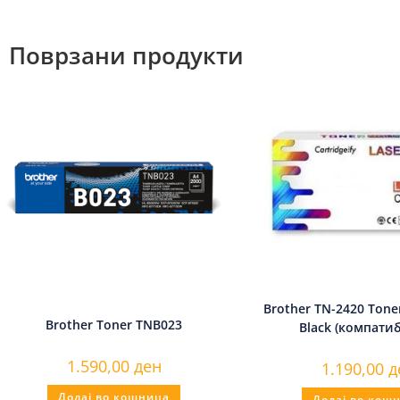
Поврзани продукти
Brother TN-2420 Toner
Brother Toner TNB023
Black (компати
1.590,00
ден
1.190,00
д
Додај во кошница
Додај во кош