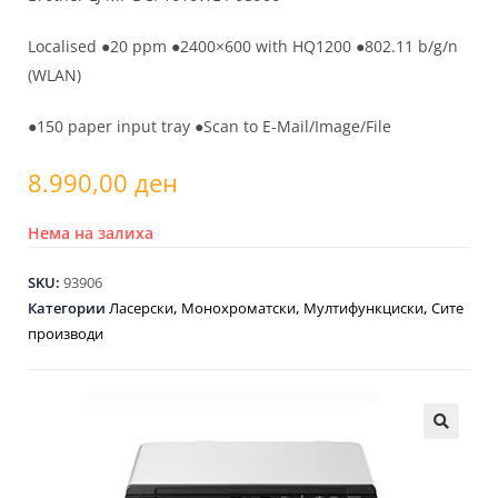
Localised ●20 ppm ●2400×600 with HQ1200 ●802.11 b/g/n
(WLAN)
●150 paper input tray ●Scan to E-Mail/Image/File
8.990,00
ден
Нема на залиха
SKU:
93906
Категории
Ласерски
,
Монохроматски
,
Мултифункциски
,
Сите
производи