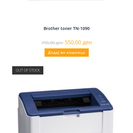
Brother toner TN-1090
550,00
ден
790,00
ден
Додај во кошница
OUT OF STOCK