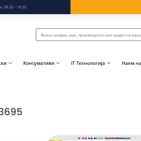
: 08:30 - 16:30
ски
Консумативи
IT Технологија
Наем н
03695