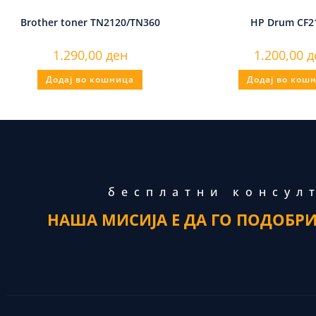
HP Drum CF2
Brother toner TN2120/TN360
1.200,00
д
1.290,00
ден
Додај во кош
Додај во кошница
бесплатни консул
НАША МИСИЈА Е ДА ГО ПОДОБР