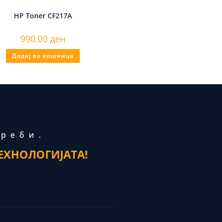
HP Toner CF217A
990,00
ден
Додај во кошница
треби.
ЕХНОЛОГИЈАТА!