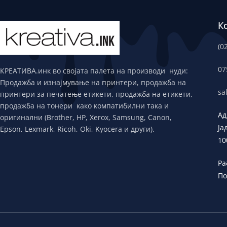
К
(0
07
КРЕАТИВА.инк во својата палета на производи нуди:
Продажба и изнајмување на принтери, продажба на
sa
принтери за печатење етикети, продажба на етикети,
продажба на тонери како компатибилни така и
Ад
оригинални (Brother, HP, Xerox, Samsung, Canon,
Ја
Epson, Lexmark, Ricoh, Oki, Kyocera и други).
10
Ра
По