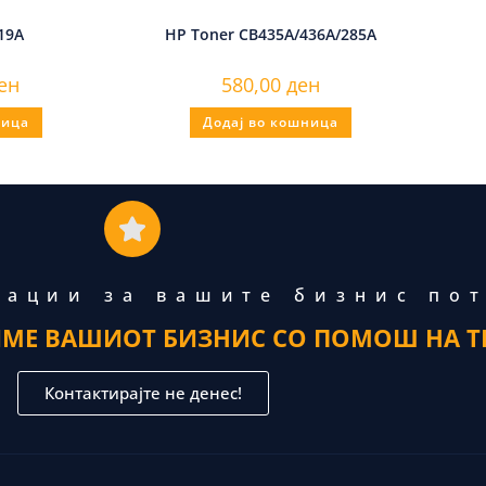
19A
HP Toner CB435A/436A/285A
ен
580,00
ден
ница
Додај во кошница
тации за вашите бизнис по
ИМЕ ВАШИОТ БИЗНИС СО ПОМОШ НА Т
Контактирајте не денес!