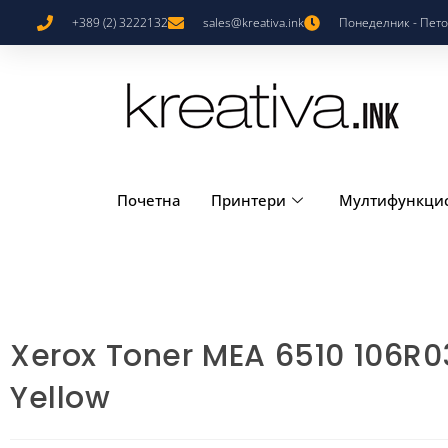
+389 (2) 3222132
sales@kreativa.ink
Понеделник - Петок
Почетна
Принтери
Мултифункци
Xerox Toner MEA 6510 106R
Yellow