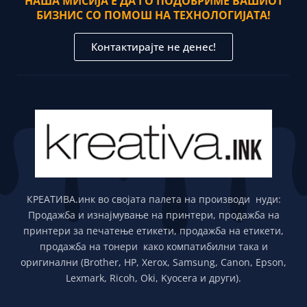
НАША МИСИЈА Е ДА ГО ПОДОБРИМЕ ВАШИОТ
БИЗНИС СО ПОМОШ НА ТЕХНОЛОГИЈАТА!
Контактирајте не денес!
КРЕАТИВА.инк во својата палета на производи нуди:
Продажба и изнајмување на принтери, продажба на
принтери за печатење етикети, продажба на етикети,
продажба на тонери како компатибилни така и
оригинални (Brother, HP, Xerox, Samsung, Canon, Epson,
Lexmark, Ricoh, Oki, Kyocera и други).