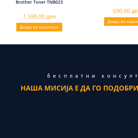
Brother Toner TNB023
690,00
де
1.590,00
ден
Додај во кош
Додај во кошница
бесплатни консул
НАША МИСИЈА Е ДА ГО ПОДОБР