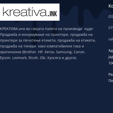
К
(0
07
КРЕАТИВА.инк во својата палета на производи нуди:
Продажба и изнајмување на принтери, продажба на
sa
принтери за печатење етикети, продажба на етикети,
продажба на тонери како компатибилни така и
Ад
оригинални (Brother, HP, Xerox, Samsung, Canon,
Ја
Epson, Lexmark, Ricoh, Oki, Kyocera и други).
10
Ра
По