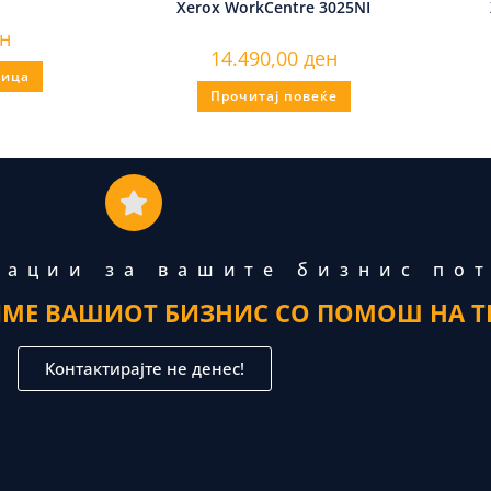
Xerox WorkCentre 3025NI
н
14.490,00
ден
ница
Прочитај повеќе
тации за вашите бизнис по
ИМЕ ВАШИОТ БИЗНИС СО ПОМОШ НА Т
Контактирајте не денес!