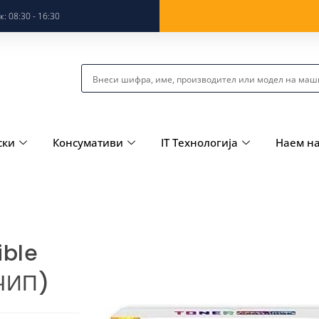
: 08:30 - 16:30
ски
Консумативи
IT Технологија
Наем н
ible
 ЧИП)