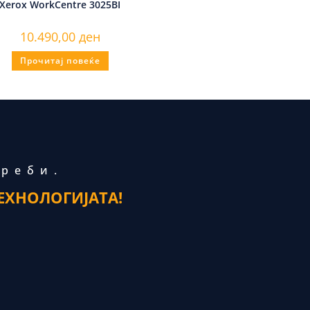
Xerox WorkCentre 3025BI
10.490,00
ден
Прочитај повеќе
треби.
ЕХНОЛОГИЈАТА!