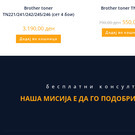
Brother toner
Brother toner T
TN221/241/242/245/246 (сет 4 бои)
550,
790,00
ден
3.190,00
ден
Додај во кош
Додај во кошница
бесплатни консул
НАША МИСИЈА Е ДА ГО ПОДОБР