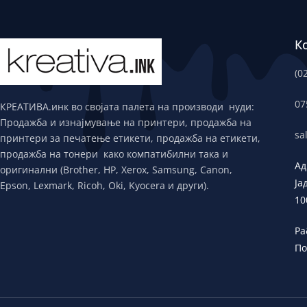
К
(0
07
КРЕАТИВА.инк во својата палета на производи нуди:
Продажба и изнајмување на принтери, продажба на
sa
принтери за печатење етикети, продажба на етикети,
продажба на тонери како компатибилни така и
Ад
оригинални (Brother, HP, Xerox, Samsung, Canon,
Ја
Epson, Lexmark, Ricoh, Oki, Kyocera и други).
10
Ра
По