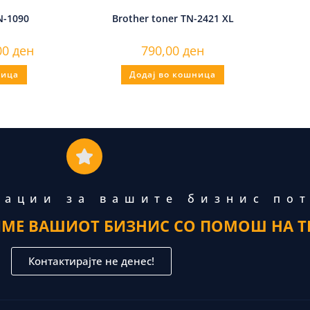
N-1090
Brother toner TN-2421 XL
00
ден
790,00
ден
ница
Додај во кошница
тации за вашите бизнис по
ИМЕ ВАШИОТ БИЗНИС СО ПОМОШ НА Т
Контактирајте не денес!