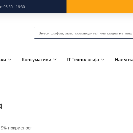
: 08:30 - 16:30
ски
Консумативи
IT Технологија
Наем н
a
о 5% покриеност