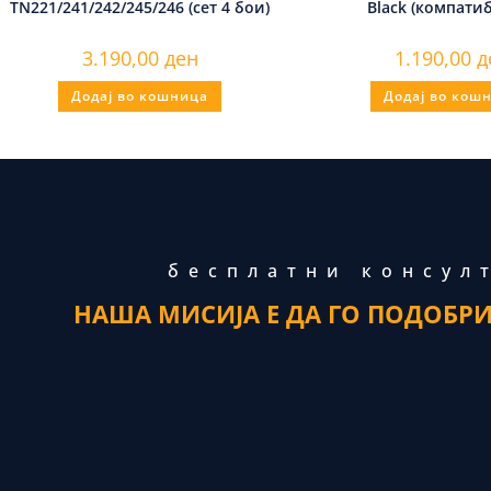
TN221/241/242/245/246 (сет 4 бои)
Black (компати
3.190,00
ден
1.190,00
д
Додај во кошница
Додај во кош
бесплатни консул
НАША МИСИЈА Е ДА ГО ПОДОБР