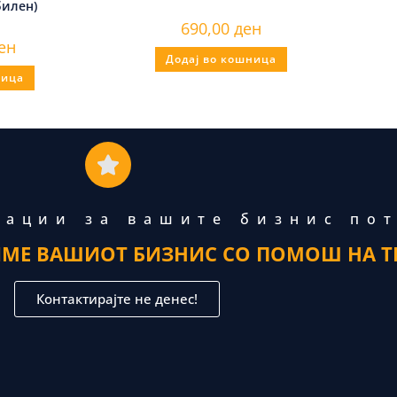
билен)
690,00
ден
ен
Додај во кошница
ница
тации за вашите бизнис по
ИМЕ ВАШИОТ БИЗНИС СО ПОМОШ НА Т
Контактирајте не денес!