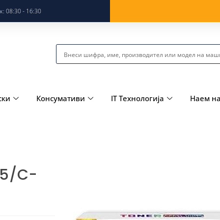
: 08:30 - 16:30
ски
Консумативи
IT Технологија
Наем н
15/C-