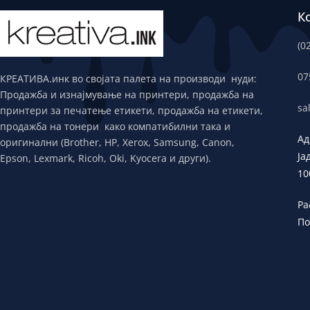
К
(0
07
КРЕАТИВА.инк во својата палета на производи нуди:
Продажба и изнајмување на принтери, продажба на
sa
принтери за печатење етикети, продажба на етикети,
продажба на тонери како компатибилни така и
Ад
оригинални (Brother, HP, Xerox, Samsung, Canon,
Ја
Epson, Lexmark, Ricoh, Oki, Kyocera и други).
10
Ра
По