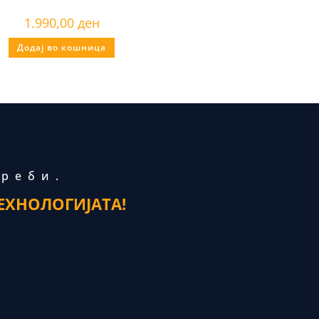
1.990,00
ден
Додај во кошница
треби.
ЕХНОЛОГИЈАТА!