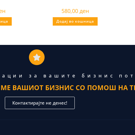
ен
580,00
ден
ница
Додај во кошница
тации за вашите бизнис по
ИМЕ ВАШИОТ БИЗНИС СО ПОМОШ НА Т
Контактирајте не денес!