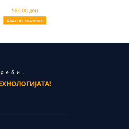
580,00
ден
Додај во кошница
треби.
ЕХНОЛОГИЈАТА!