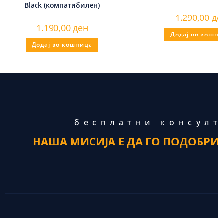
Black (компатибилен)
1.290,00
д
1.190,00
ден
Додај во кош
Додај во кошница
бесплатни консул
НАША МИСИЈА Е ДА ГО ПОДОБР