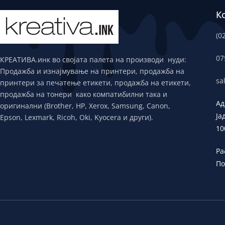
К
(0
07
КРЕАТИВА.инк во својата палета на производи нуди:
Продажба и изнајмување на принтери, продажба на
sa
принтери за печатење етикети, продажба на етикети,
продажба на тонери како компатибилни така и
Ад
оригинални (Brother, HP, Xerox, Samsung, Canon,
Ја
Epson, Lexmark, Ricoh, Oki, Kyocera и други).
10
Ра
По