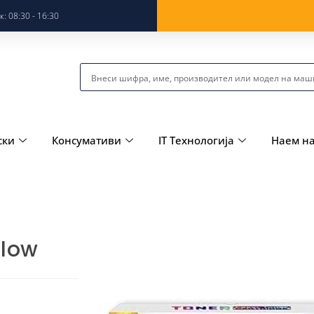
: 08:30 - 16:30
ски
Консумативи
IT Технологија
Наем н
llow