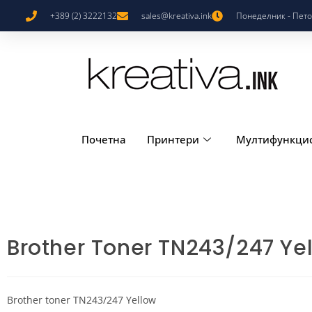
+389 (2) 3222132
sales@kreativa.ink
Понеделник - Петок
Почетна
Принтери
Мултифункци
Brother Toner TN243/247 Ye
Brother toner TN243/247 Yellow