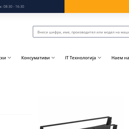
: 08:30 - 16:30
ски
Консумативи
IT Технологија
Наем н