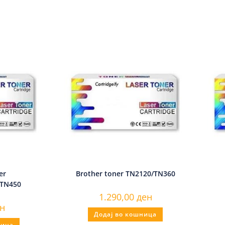
er
Brother toner TN2120/TN360
/TN450
1.290,00
ден
н
Додај во кошница
ница