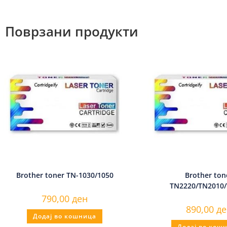
Поврзани продукти
Brother toner TN-1030/1050
Brother ton
TN2220/TN2010
790,00
ден
890,00
де
Додај во кошница
Додај во кош