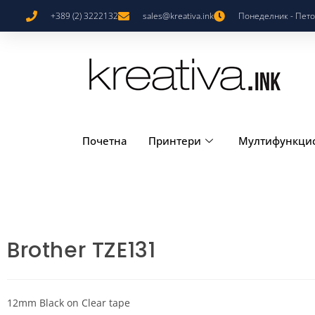
+389 (2) 3222132
sales@kreativa.ink
Понеделник - Петок
Почетна
Принтери
Мултифункци
Brother TZE131
12mm Black on Clear tape