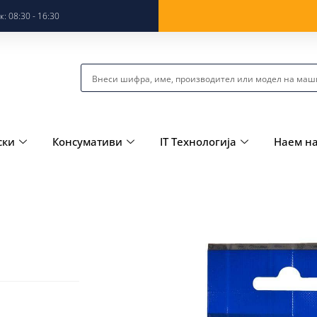
: 08:30 - 16:30
ски
Консумативи
IT Технологија
Наем н