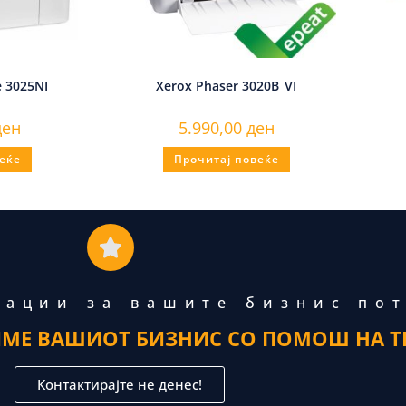
 3025NI
Xerox Phaser 3020B_VI
ден
5.990,00
ден
еќе
Прочитај повеќе
тации за вашите бизнис по
ИМЕ ВАШИОТ БИЗНИС СО ПОМОШ НА Т
Контактирајте не денес!