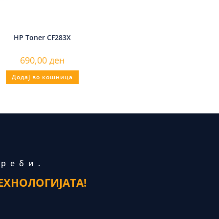
HP Toner CF283X
690,00
ден
Додај во кошница
треби.
ЕХНОЛОГИЈАТА!