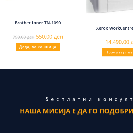
Brother toner TN-1090
Xerox WorkCentre
550,00
ден
790,00
ден
14.490,00
Додај во кошница
Прочитај пов
бесплатни консул
НАША МИСИЈА Е ДА ГО ПОДОБР