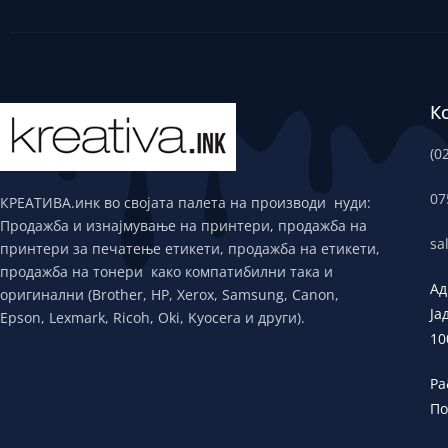
К
(0
07
КРЕАТИВА.инк во својата палета на производи нуди:
Продажба и изнајмување на принтери, продажба на
sa
принтери за печатење етикети, продажба на етикети,
продажба на тонери како компатибилни така и
Ад
оригинални (Brother, HP, Xerox, Samsung, Canon,
Ја
Epson, Lexmark, Ricoh, Oki, Kyocera и други).
10
Ра
По