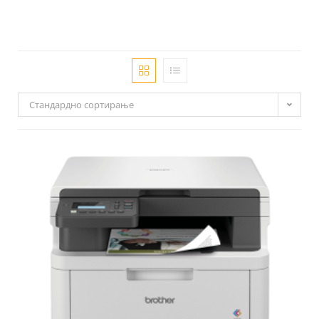
Стандардно сортирање