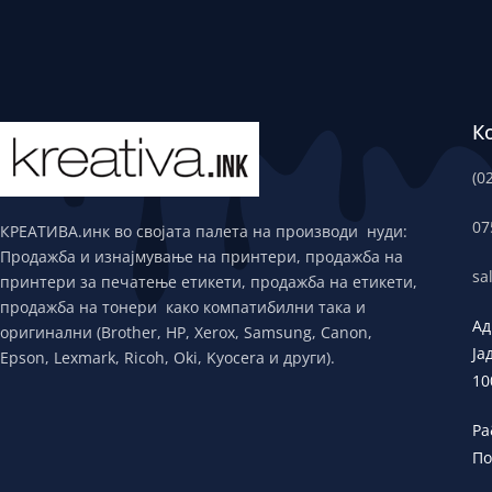
К
(0
07
КРЕАТИВА.инк во својата палета на производи нуди:
Продажба и изнајмување на принтери, продажба на
sa
принтери за печатење етикети, продажба на етикети,
продажба на тонери како компатибилни така и
Ад
оригинални (Brother, HP, Xerox, Samsung, Canon,
Ја
Epson, Lexmark, Ricoh, Oki, Kyocera и други).
10
Ра
По