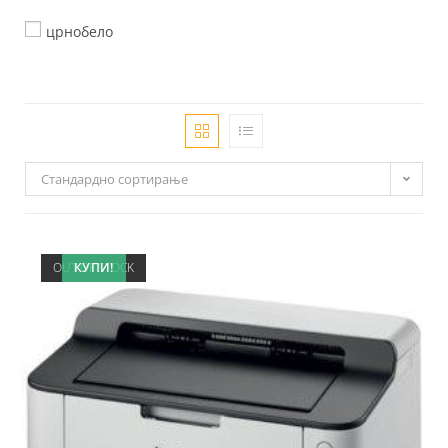
црнобело
Стандардно сортирање
OUT OF STOCK
КУПИ!