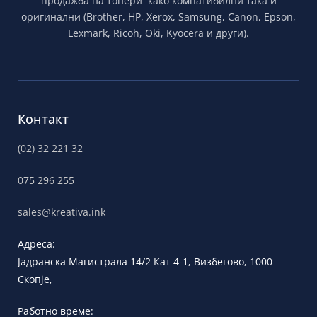
продажба на тонери како компатибилни така и
оригинални (Brother, HP, Xerox, Samsung, Canon, Epson,
Lexmark, Ricoh, Oki, Kyocera и други).
Контакт
(02) 32 221 32
075 296 255
sales@kreativa.ink
Адреса:
Јадранска
Магистрала 14/2 Кат 4-1, Визбегово,
1000
Скопје,
Работно време: