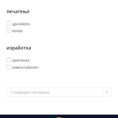
печатење
црнобело
колор
изработка
оригинал
компатибилен
Стандардно сортирање