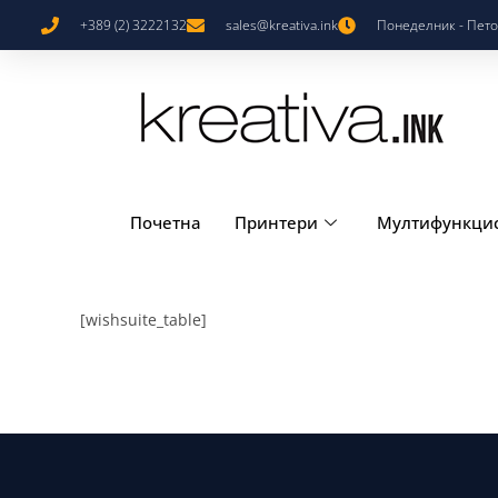
+389 (2) 3222132
sales@kreativa.ink
Понеделник - Петок
Почетна
Принтери
Мултифункци
[wishsuite_table]