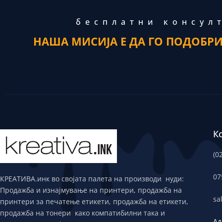
бесплатни консул
НАША МИСИЈА Е ДА ГО ПОДОБР
К
(0
07
КРЕАТИВА.инк во својата палета на производи нуди:
Продажба и изнајмување на принтери, продажба на
sa
принтери за печатење етикети, продажба на етикети,
продажба на тонери како компатибилни така и
Ад