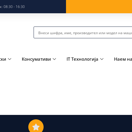
: 08:30 - 16:30
ски
Консумативи
IT Технологија
Наем н