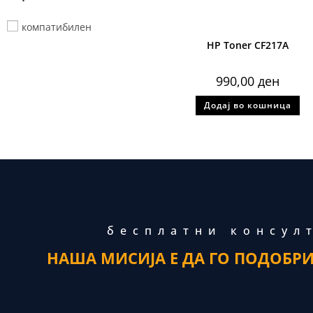
компатибилен
HP Toner CF217A
990,00
ден
Додај во кошница
бесплатни консул
НАША МИСИЈА Е ДА ГО ПОДОБР