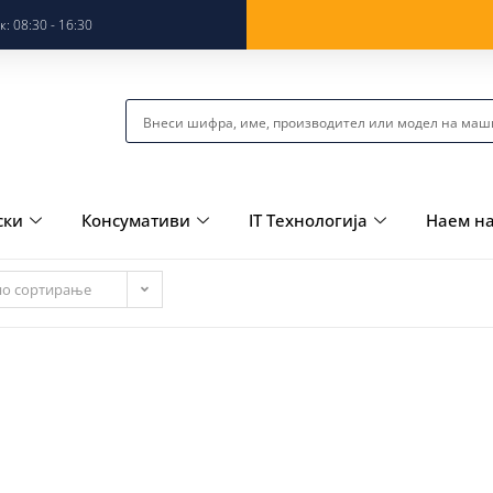
: 08:30 - 16:30
ски
Консумативи
IT Технологија
Наем н
но сортирање