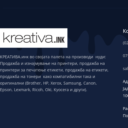
К
(0
07
КРЕАТИВА.инк во својата палета на производи нуди:
Продажба и изнајмување на принтери, продажба на
sa
принтери за печатење етикети, продажба на етикети,
продажба на тонери како компатибилни така и
Ад
оригинални (Brother, HP, Xerox, Samsung, Canon,
Ја
Epson, Lexmark, Ricoh, Oki, Kyocera и други).
10
Ра
По