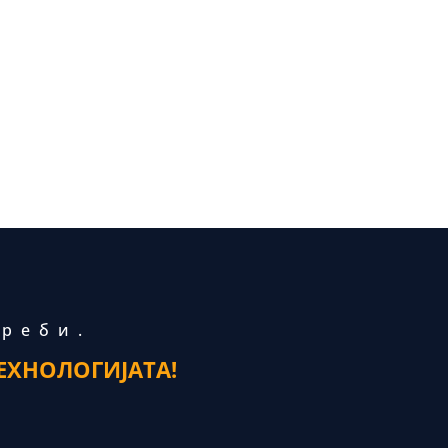
треби.
ЕХНОЛОГИЈАТА!