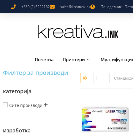
+389 (2) 3222132
sales@kreativa.ink
Понеделник - Петок
Почетна
Принтери
Мултифункци
Филтер за производи
Стандард
категорија
Сите производи
изработка