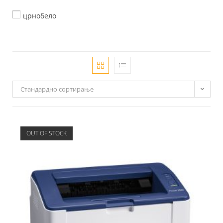
црнобело
Стандардно сортирање
OUT OF STOCK