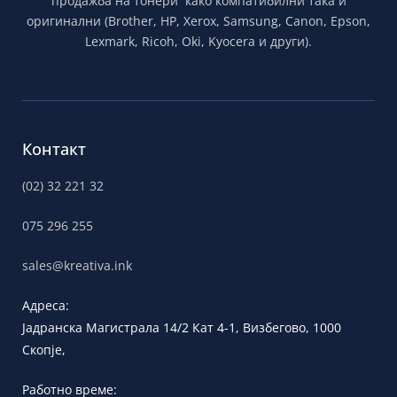
продажба на тонери како компатибилни така и
оригинални (Brother, HP, Xerox, Samsung, Canon, Epson,
Lexmark, Ricoh, Oki, Kyocera и други).
Контакт
(02) 32 221 32
075 296 255
sales@kreativa.ink
Адреса:
Јадранска
Магистрала 14/2 Кат 4-1, Визбегово,
1000
Скопје,
Работно време: