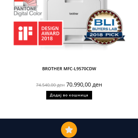
BROTHER MFC-L9570CDW
70.990,00
ден
74.540,00
ден
Додај во кошница