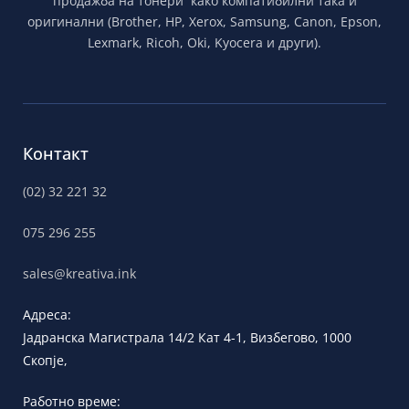
продажба на тонери како компатибилни така и
оригинални (Brother, HP, Xerox, Samsung, Canon, Epson,
Lexmark, Ricoh, Oki, Kyocera и други).
Контакт
(02) 32 221 32
075 296 255
sales@kreativa.ink
Адреса:
Јадранска
Магистрала 14/2 Кат 4-1, Визбегово,
1000
Скопје,
Работно време: