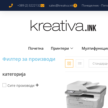
+389 (2) 3222132
sales@kreativa.ink
Понеделник - Петок
Почетна
Принтери
Мултифункци
Филтер за производи
Стандард
категорија
Сите производи