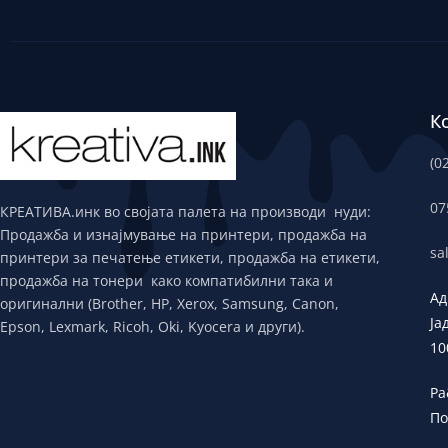
К
(0
07
КРЕАТИВА.инк во својата палета на производи нуди:
Продажба и изнајмување на принтери, продажба на
sa
принтери за печатење етикети, продажба на етикети,
продажба на тонери како компатибилни така и
Ад
оригинални (Brother, HP, Xerox, Samsung, Canon,
Ја
Epson, Lexmark, Ricoh, Oki, Kyocera и други).
10
Ра
По