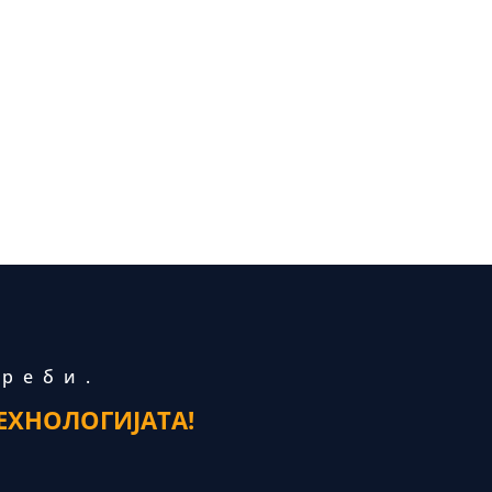
треби.
ЕХНОЛОГИЈАТА!