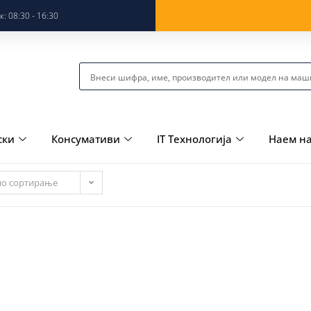
: 08:30 - 16:30
ски
Консумативи
IT Технологија
Наем н
но сортирање