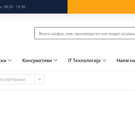
: 08:30 - 16:30
ски
Консумативи
IT Технологија
Наем н
но сортирање