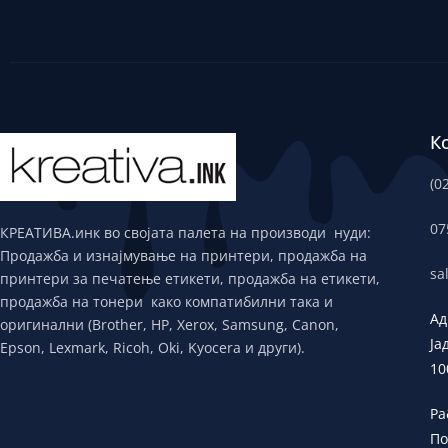
К
(0
07
КРЕАТИВА.инк во својата палета на производи нуди:
Продажба и изнајмување на принтери, продажба на
sa
принтери за печатење етикети, продажба на етикети,
продажба на тонери како компатибилни така и
Ад
оригинални (Brother, HP, Xerox, Samsung, Canon,
Ја
Epson, Lexmark, Ricoh, Oki, Kyocera и други).
10
Ра
По