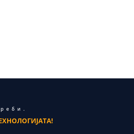
треби.
ЕХНОЛОГИЈАТА!