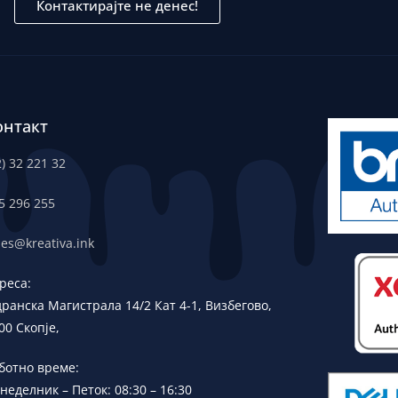
Контактирајте не денес!
онтакт
2) 32 221 32
5 296 255
les@kreativa.ink
реса:
дранска
Магистрала 14/2 Кат 4-1, Визбегово,
00 Скопје,
ботно време:
неделник – Петок: 08:30 – 16:30