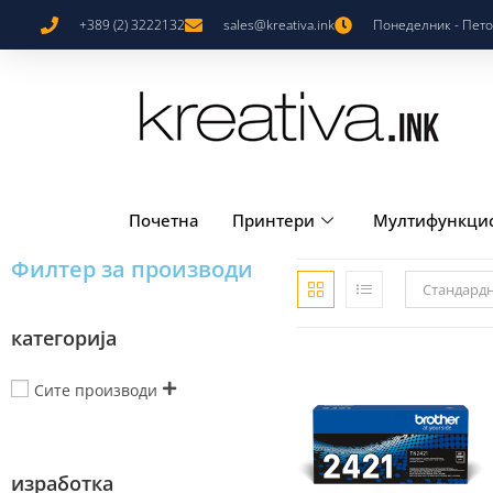
+389 (2) 3222132
sales@kreativa.ink
Понеделник - Петок
Почетна
Принтери
Мултифункци
Филтер за производи
Стандард
категорија
Сите производи
изработка