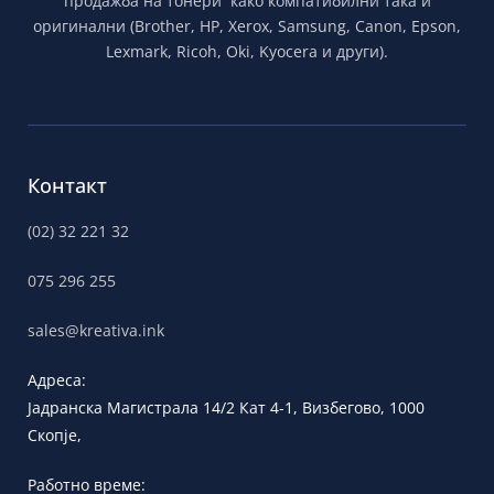
продажба на тонери како компатибилни така и
оригинални (Brother, HP, Xerox, Samsung, Canon, Epson,
Lexmark, Ricoh, Oki, Kyocera и други).
Контакт
(02) 32 221 32
075 296 255
sales@kreativa.ink
Адреса:
Јадранска
Магистрала 14/2 Кат 4-1, Визбегово,
1000
Скопје,
Работно време: