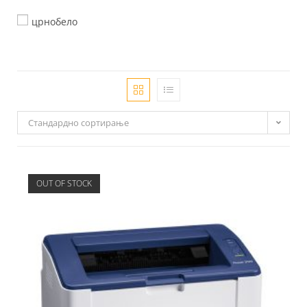
црнобело
Стандардно сортирање
OUT OF STOCK