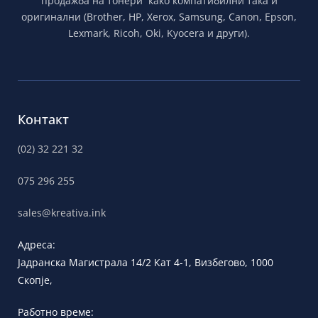
продажба на тонери како компатибилни така и
оригинални (Brother, HP, Xerox, Samsung, Canon, Epson,
Lexmark, Ricoh, Oki, Kyocera и други).
Контакт
(02) 32 221 32
075 296 255
sales@kreativa.ink
Адреса:
Јадранска
Магистрала 14/2 Кат 4-1, Визбегово,
1000
Скопје,
Работно време: