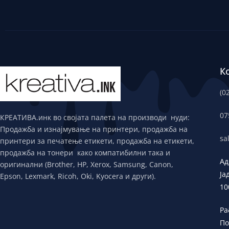
К
(0
07
КРЕАТИВА.инк во својата палета на производи нуди:
Продажба и изнајмување на принтери, продажба на
sa
принтери за печатење етикети, продажба на етикети,
продажба на тонери како компатибилни така и
Ад
оригинални (Brother, HP, Xerox, Samsung, Canon,
Ја
Epson, Lexmark, Ricoh, Oki, Kyocera и други).
10
Ра
По