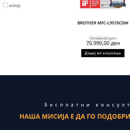
колор
BROTHER MFC-L9570CDW
74.540,00
ден
70.990,00
ден
Додај во кошница
бесплатни консул
НАША МИСИЈА Е ДА ГО ПОДОБР