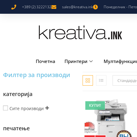
+389 (2) 3222132
sales@kreativa.ink
Понеделник - Петок
Почетна
Принтери
Мултифункци
Филтер за производи
Стандард
категорија
КУПИ!
Сите производи
печатење