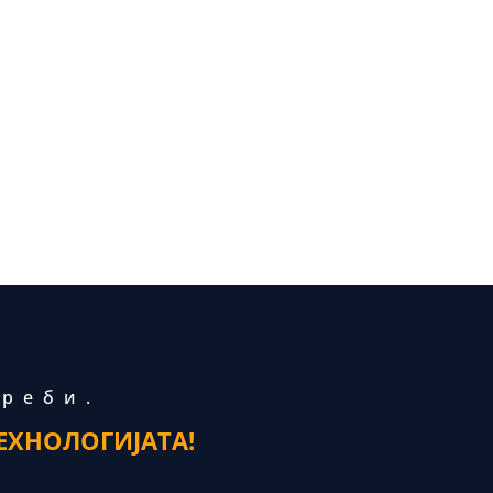
треби.
ЕХНОЛОГИЈАТА!