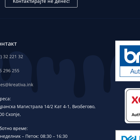
Контактирајте не денес!
онтакт
2) 32 221 32
5 296 255
les@kreativa.ink
реса:
дранска
Магистрала 14/2 Кат 4-1, Визбегово,
00 Скопје,
ботно време:
неделник – Петок: 08:30 – 16:30