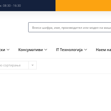
: 08:30 - 16:30
ски
Консумативи
IT Технологија
Наем н
но сортирање