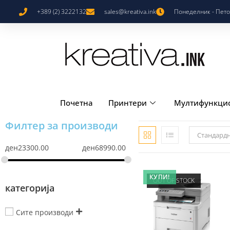
+389 (2) 3222132
sales@kreativa.ink
Понеделник - Петок
Почетна
Принтери
Мултифункци
Филтер за производи
Стандард
ден
23300.00
ден
68990.00
КУПИ!
OUT OF STOCK
категорија
Сите производи