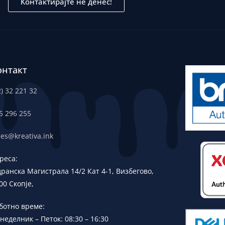
Контактирајте не денес!
онтакт
2) 32 221 32
5 296 255
les@kreativa.ink
реса:
дранска
Магистрала 14/2 Кат 4-1, Визбегово,
00 Скопје,
ботно време:
неделник – Петок: 08:30 – 16:30