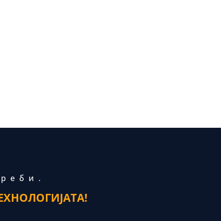
треби.
ЕХНОЛОГИЈАТА!