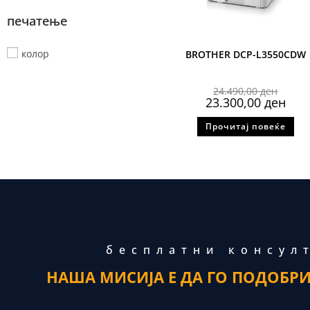
печатење
колор
BROTHER DCP-L3550CDW
24.490,00
ден
23.300,00
ден
Прочитај повеќе
бесплатни консул
НАША МИСИЈА Е ДА ГО ПОДОБР