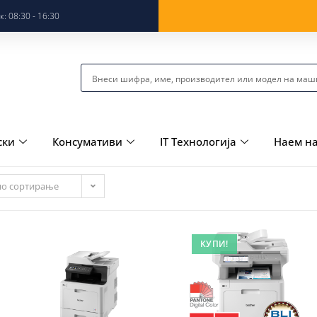
: 08:30 - 16:30
ски
Консумативи
IT Технологија
Наем н
но сортирање
КУПИ!