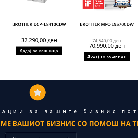
BROTHER DCP-L8410CDW
BROTHER MFC-L9570CDW
32.290,00
ден
74.540,00
ден
70.990,00
ден
Додај во кошница
Додај во кошница
тации за вашите бизнис по
ИМЕ ВАШИОТ БИЗНИС СО ПОМОШ НА Т