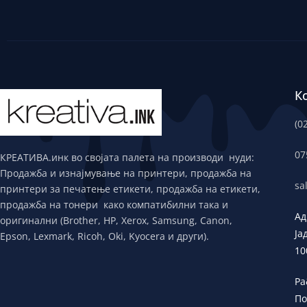
К
(0
07
КРЕАТИВА.инк во својата палета на производи нуди:
Продажба и изнајмување на принтери, продажба на
sa
принтери за печатење етикети, продажба на етикети,
продажба на тонери како компатибилни така и
Ад
оригинални (Brother, HP, Xerox, Samsung, Canon,
Ја
Epson, Lexmark, Ricoh, Oki, Kyocera и други).
10
Ра
По