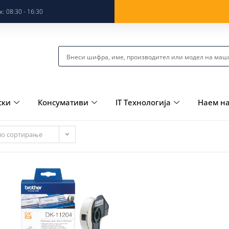
: 08:30 - 16:30
ски
Консумативи
IT Технологија
Наем н
но сортирање