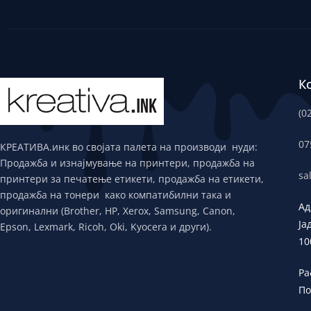
К
(0
07
КРЕАТИВА.инк во својата палета на производи нуди:
Продажба и изнајмување на принтери, продажба на
sa
принтери за печатење етикети, продажба на етикети,
продажба на тонери како компатибилни така и
Ад
оригинални (Brother, HP, Xerox, Samsung, Canon,
Ја
Epson, Lexmark, Ricoh, Oki, Kyocera и други).
10
Ра
По