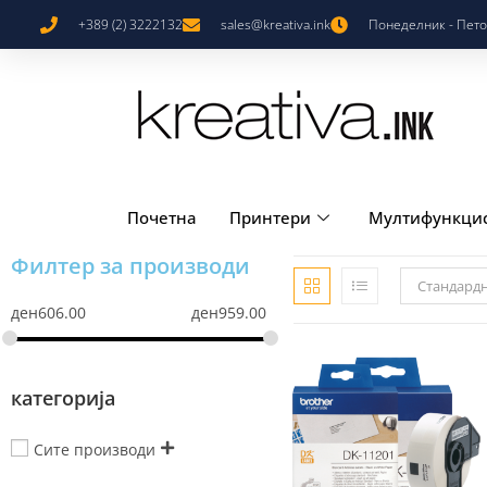
+389 (2) 3222132
sales@kreativa.ink
Понеделник - Петок
Почетна
Принтери
Мултифункци
Филтер за производи
Стандард
ден
606.00
ден
959.00
категорија
Сите производи