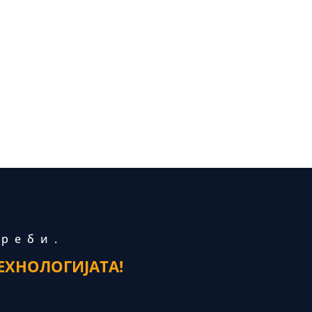
треби.
ЕХНОЛОГИЈАТА!