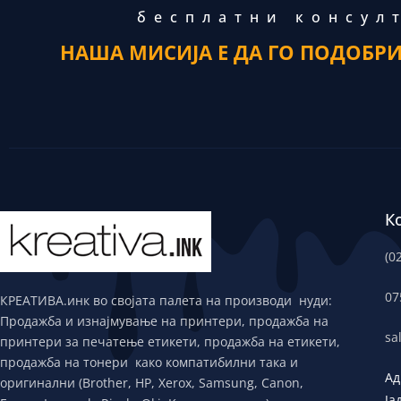
бесплатни консул
НАША МИСИЈА Е ДА ГО ПОДОБР
К
(0
07
КРЕАТИВА.инк во својата палета на производи нуди:
Продажба и изнајмување на принтери, продажба на
sa
принтери за печатење етикети, продажба на етикети,
продажба на тонери како компатибилни така и
Ад
оригинални (Brother, HP, Xerox, Samsung, Canon,
Ја