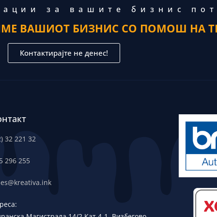
тации за вашите бизнис по
ИМЕ ВАШИОТ БИЗНИС СО ПОМОШ НА Т
Контактирајте не денес!
онтакт
2) 32 221 32
5 296 255
les@kreativa.ink
реса:
дранска
Магистрала 14/2 Кат 4-1, Визбегово,