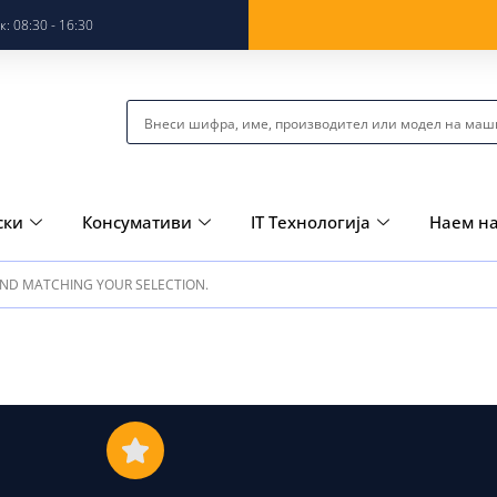
: 08:30 - 16:30
ски
Консумативи
IT Технологија
Наем н
ND MATCHING YOUR SELECTION.