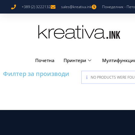
+389 (2) 3222132
sales@kreativa.ink
Понеделник - Петок
Почетна
Принтери
Мултифункци
Филтер за производи
NO PRODUCTS WERE FOU